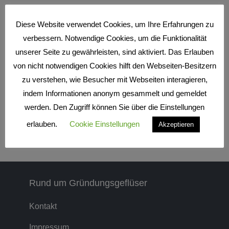
Kolumne Teil 6 – der Abschluss
meines Praktikums
Diese Website verwendet Cookies, um Ihre Erfahrungen zu
verbessern. Notwendige Cookies, um die Funktionalität
28. September 2021
unserer Seite zu gewährleisten, sind aktiviert. Das Erlauben
Vor sechs Monaten habe ich meine Praktikum bei
von nicht notwendigen Cookies hilft den Webseiten-Besitzern
pāwaho begonnen. Sechs aufregende Monate
liegen hinter mir. Ich hatte den Anspruch, Teil des
zu verstehen, wie Besucher mit Webseiten interagieren,
Teams zu...
indem Informationen anonym gesammelt und gemeldet
werden. Den Zugriff können Sie über die Einstellungen
WEITERLESEN!
erlauben.
Cookie Einstellungen
Akzeptieren
Rund um Gründungsgeflüser
Kontakt
Impressum