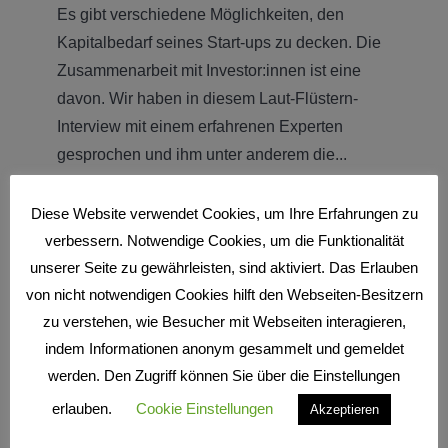
Es gibt verschiedene Möglichkeiten, den
Kapitalbedarf seines Start-ups zu decken. Die
Zusammenarbeit mit Investor:innen ist eine
davon. Wir haben in diesem Laut-Flüstern-
Interview mit einem erfahrenen Experten
gesprochen und ihm unter anderem die...
ABSPIELEN!
Diese Website verwendet Cookies, um Ihre Erfahrungen zu
verbessern. Notwendige Cookies, um die Funktionalität
unserer Seite zu gewährleisten, sind aktiviert. Das Erlauben
EPISODE
28
von nicht notwendigen Cookies hilft den Webseiten-Besitzern
zu verstehen, wie Besucher mit Webseiten interagieren,
indem Informationen anonym gesammelt und gemeldet
werden. Den Zugriff können Sie über die Einstellungen
erlauben.
Cookie Einstellungen
Akzeptieren