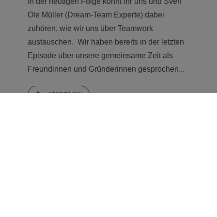
In der heutigen Folge könnt ihr uns und Sven
Ole Müller (Dream-Team Experte) dabei
zuhören, wie wir uns über Teamwork
austauschen. Wir haben bereits in der letzten
Episode über unsere gemeinsame Zeit als
Freundinnen und Gründerinnen gesprochen...
ABSPIELEN!
EPISODE
19